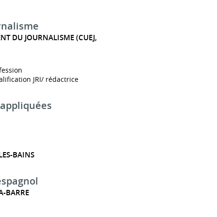
rnalisme
NT DU JOURNALISME (CUEJ,
fession
ification JRI/ rédactrice
 appliquées
LES-BAINS
 espagnol
LA-BARRE