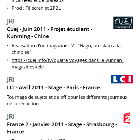
Prod : Télécran et 2P2L
JRI
Cuej
Juin 2011
Projet étudiant
Kunming
Chine
Réalisation d'un magazine TV : "Nagu, un Islam à la
chinoise"
https://cuej.info/tv/quatre-voyages-dans-le-yunnan-
magazines-tele
JRI
LCI
Avril 2011
Stage
Paris
France
Tournage de sujets et de off pour les différents journaux
de la rédaction
JRI
France 2
Janvier 2011
Stage
Strasbourg
France